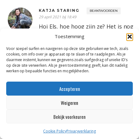
KATJA STARING
BEANTWOORDEN
29 april 2021 bij 18:49
Hoi Els, hoe hoog zijn ze? Het is nog
maar eind april, dat toppen doe je
Toestemming
meestal als de plant echt al een
Voor soepel surfen en navigeren op deze site gebruiken we tech, zoals
eind op weg is qua groei, en in de
cookies, om info over je apparaat op te slaan of te raadplegen. Als je
tuin is geworteld, dus denk eerder
daarmee instemt, kunnen we gegevens zoals surfgedrag of unieke ID's
aan eind mei, begin juni.
op deze site verwerken. Als je geen toestemming geeft, kan dit nadelig
werken op bepaalde functies en mogelijkheden.
Oja: ik top zelf eigenlijk zelden.
Accepteren
MAAIKE
BEANTWOORDEN
22 april 2021 bij 08:14
Weigeren
Ik heb nieuwe dahlia knollen in
potten gezet, al bijna drie weken en
Bekijk voorkeuren
niets te zien. Ik doe het al jaren in
pot, maar wil ze nu in de volle grond
Cookie Policy
Privacyverklaring
gaan zetten. Omdat ik klei grond