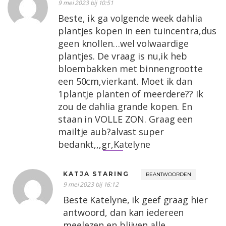
9 mei 2023 bij 10:51
Beste, ik ga volgende week dahlia
plantjes kopen in een tuincentra,dus
geen knollen…wel volwaardige
plantjes. De vraag is nu,ik heb
bloembakken met binnengrootte
een 50cm,vierkant. Moet ik dan
1plantje planten of meerdere?? Ik
zou de dahlia grande kopen. En
staan in VOLLE ZON. Graag een
mailtje aub?alvast super
bedankt,,,gr,Katelyne
KATJA STARING
BEANTWOORDEN
9 mei 2023 bij 16:12
Beste Katelyne, ik geef graag hier
antwoord, dan kan iedereen
meelezen en blijven alle