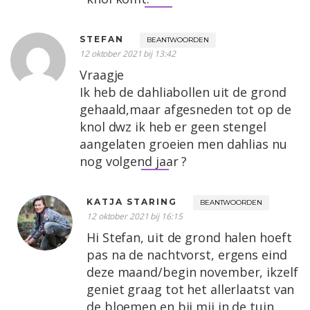
STEFAN
BEANTWOORDEN
12 oktober 2021 bij 13:42
Vraagje
Ik heb de dahliabollen uit de grond
gehaald,maar afgesneden tot op de
knol dwz ik heb er geen stengel
aangelaten groeien men dahlias nu
nog volgend jaar ?
KATJA STARING
BEANTWOORDEN
12 oktober 2021 bij 16:15
Hi Stefan, uit de grond halen hoeft
pas na de nachtvorst, ergens eind
deze maand/begin november, ikzelf
geniet graag tot het allerlaatst van
de bloemen en bij mij in de tuin