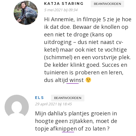
KATJA STARING
BEANTWOORDEN
5 mei 2021 bij 09:34
Hi Annemie, in filmpje 5 zie je hoe
ik dat doe. Bewaar de knollen op
een niet te droge (kans op
uitdroging – dus niet naast cv-
ketel) maar ook niet te vochtige
(schimmel) en een vorstvrije plek.
De kelder klinkt goed. Succes en
tuinieren is proberen en leren,
dus altijd winst
ELS
BEANTWOORDEN
29 april 2021 bij 18:45
Mijn dahlia’s plantjes groeien in
hoogte geen zijtakken, moet de
topje afknippen of zo laten ?