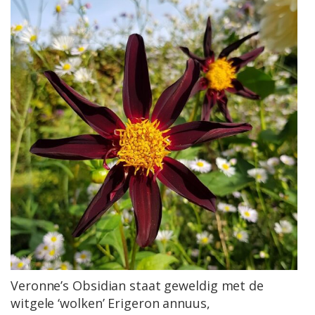
Veronne’s Obsidian staat geweldig met de
witgele ‘wolken’ Erigeron annuus,