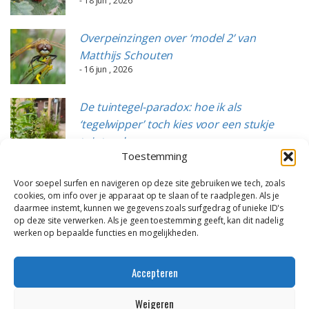
- 18 jun , 2026
Overpeinzingen over ‘model 2’ van
Matthijs Schouten
- 16 jun , 2026
De tuintegel-paradox: hoe ik als
‘tegelwipper’ toch kies voor een stukje
tuintegels
Toestemming
- 15 jun , 2026
Voor soepel surfen en navigeren op deze site gebruiken we tech, zoals
cookies, om info over je apparaat op te slaan of te raadplegen. Als je
daarmee instemt, kunnen we gegevens zoals surfgedrag of unieke ID's
op deze site verwerken. Als je geen toestemming geeft, kan dit nadelig
werken op bepaalde functies en mogelijkheden.
Accepteren
Weigeren
Alle content op deze website is eigendom van DailyGreenspiration en