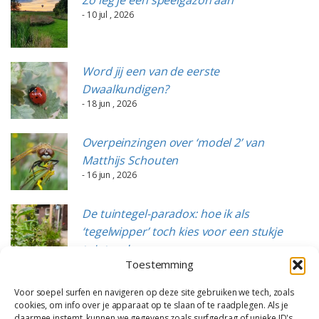
- 10 jul , 2026
Word jij een van de eerste
Dwaalkundigen?
- 18 jun , 2026
Overpeinzingen over ‘model 2’ van
Matthijs Schouten
- 16 jun , 2026
De tuintegel-paradox: hoe ik als
‘tegelwipper’ toch kies voor een stukje
tuintegels
Toestemming
- 15 jun , 2026
Voor soepel surfen en navigeren op deze site gebruiken we tech, zoals
cookies, om info over je apparaat op te slaan of te raadplegen. Als je
daarmee instemt, kunnen we gegevens zoals surfgedrag of unieke ID's