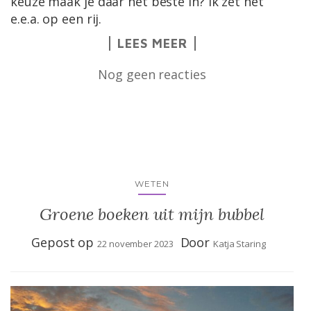
keuze maak je daar het beste in? Ik zet het
e.e.a. op een rij.
LEES MEER
Nog geen reacties
WETEN
Groene boeken uit mijn bubbel
Gepost op
Door
22 november 2023
Katja Staring