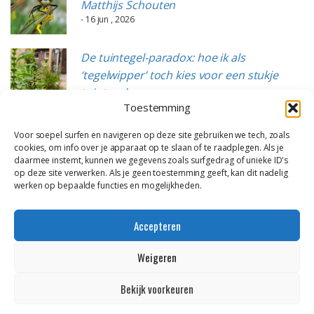
Matthijs Schouten
- 16 jun , 2026
De tuintegel-paradox: hoe ik als
‘tegelwipper’ toch kies voor een stukje
tuintegels
Toestemming
- 15 jun , 2026
Voor soepel surfen en navigeren op deze site gebruiken we tech, zoals
cookies, om info over je apparaat op te slaan of te raadplegen. Als je
daarmee instemt, kunnen we gegevens zoals surfgedrag of unieke ID's
op deze site verwerken. Als je geen toestemming geeft, kan dit nadelig
werken op bepaalde functies en mogelijkheden.
Accepteren
Weigeren
Alle content op deze website is eigendom van DailyGreenspiration en
gastauteurs, want allemaal door ons zelf gemaakt. Op alle beelden en
Bekijk voorkeuren
tekst berusten dus onze copyrights. Wil je wat gebruiken? Neem dan
contact op! * * * Thema van
Colorlib
, draait op
WordPress