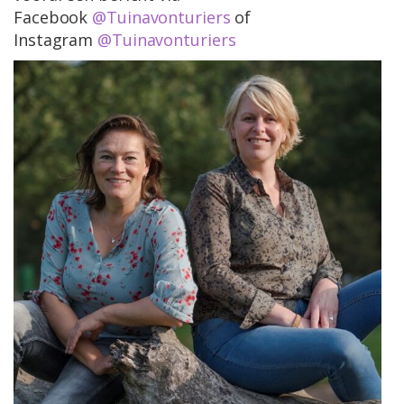
Facebook
@Tuinavonturiers
of
Instagram
@Tuinavonturiers