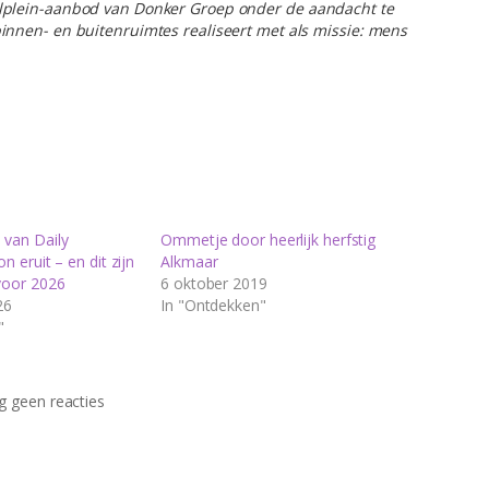
lplein-aanbod van Donker Groep onder de aandacht te
innen- en buitenruimtes realiseert met als missie: mens
 van Daily
Ommetje door heerlijk herfstig
n eruit – en dit zijn
Alkmaar
voor 2026
6 oktober 2019
26
In "Ontdekken"
"
 geen reacties