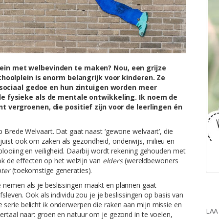
ein met welbevinden te maken? Nou, een grijze
hoolplein is enorm belangrijk voor kinderen. Ze
r sociaal gedoe en hun zintuigen worden meer
e fysieke als de mentale ontwikkeling. Ik noem de
 vergroenen, die positief zijn voor de leerlingen én
op Brede Welvaart. Dat gaat naast ‘gewone welvaart’, die
uist ook om zaken als gezondheid, onderwijs, milieu en
plooiing en veiligheid. Daarbij wordt rekening gehouden met
ook de effecten op het welzijn van
elders
(wereldbewoners
ater
(toekomstige generaties).
e nemen als je beslissingen maakt en plannen gaat
fsleven. Ook als individu zou je je beslissingen op basis van
serie belicht ik onderwerpen die raken aan mijn missie en
LAA
ertaal naar: groen en natuur om je gezond in te voelen,