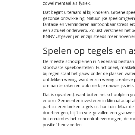
zowel mentaal als fysiek.
Dat begint uiteraard al bij kinderen. Groene spe
gezonde ontwikkeling. Natuurlijke speelomgevi
fantasie en verminderen aantoonbaar stress en:
een actueel onderwerp. Zojuist verscheen het 
KNNV Uitgeverij en er zijn steeds meer hoveniers
Spelen op tegels en as
De meeste schoolpleinen in Nederland bestaan nog
stootvaste speeltoestellen. Functioneel, makkeli
bij regen staat het gauw onder de plassen water
ontdekken weinig, want er zijn weinig creatieve
om aan te raken en ook merk je nauwelijks iets
Dat is opvallend, want buiten het schoolplein g
enorm. Gemeenten investeren in klimaatadaptat
particulieren breken tegels uit hun tuin. Maar 
doorbrengen, blijft in veel gevallen een grauwe
buitenruimtes het concentratievermogen, de mot
positief beïnvloeden.