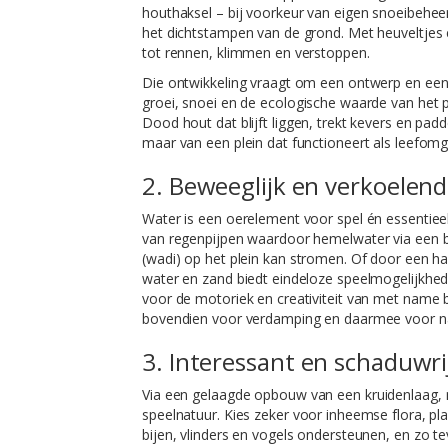
houthaksel – bij voorkeur van eigen snoeibehe
het dichtstampen van de grond. Met heuveltjes e
tot rennen, klimmen en verstoppen.
Die ontwikkeling vraagt om een ontwerp en een 
groei, snoei en de ecologische waarde van het pl
Dood hout dat blijft liggen, trekt kevers en pa
maar van een plein dat functioneert als leefomg
2. Beweeglijk en verkoelen
Water is een oerelement voor spel én essentieel
van regenpijpen waardoor hemelwater via een b
(wadi) op het plein kan stromen. Of door een h
water en zand biedt eindeloze speelmogelijkhed
voor de motoriek en creativiteit van met name 
bovendien voor verdamping en daarmee voor nat
3. Interessant en schaduwri
Via een gelaagde opbouw
van een kruidenlaag,
speelnatuur. Kies zeker voor inheemse flora, pl
bijen, vlinders en vogels ondersteunen, en zo te