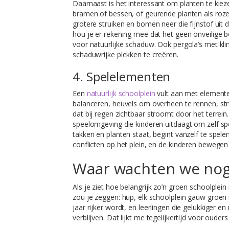
Daarnaast is het interessant om planten te kiez
bramen of bessen, of geurende planten als rozema
grotere struiken en bomen neer die fijnstof uit de
hou je er rekening mee dat het geen onveilige
voor natuurlijke schaduw. Ook pergola’s met kl
schaduwrijke plekken te creëren.
4. Spelelementen
Een
natuurlijk schoolplein
vult aan met elemente
balanceren, heuvels om overheen te rennen, str
dat bij regen zichtbaar stroomt door het terrei
speelomgeving die kinderen uitdaagt om zelf sp
takken en planten staat, begint vanzelf te spele
conflicten op het plein, en de kinderen bewege
Waar wachten we nog
Als je ziet hoe belangrijk zo’n groen schoolplei
zou je zeggen: hup, elk schoolplein gauw groen 
jaar rijker wordt, en leerlingen die gelukkiger 
verblijven. Dat lijkt me tegelijkertijd voor oude