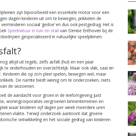
elpleinen zijn bijvoorbeeld een essentiële motor voor een
ngen dagen kinderen uit om te bewegen, prikkelen de
 verminderen sociaal ‘gedoe’ en dus ook pestgedrag. Het is
boek
Speelnatuur in tuin en stad
van Denise Enthoven bij de
bedrijven gespecialiseerd in natuurlijke speelpleinen.
falt?
 altijd uit tegels, zelfs asfalt (hu!) en een paar
jk te onderhouden en overzichtelijk. Maar ook vlak, saai en
. Kinderen die op zo’n plein spelen, bewegen wel, maar
 prikkels. De ruimte biedt weinig om te onderzoeken, niets
 van de seizoenen.
roeit de aandacht voor groen in de leefomgeving juist
ie, woningcorporaties vergroenen binnenterreinen en
de plek waar kinderen vijf dagen per week meerdere uren
 stenen vlakte. Terwijl onderzoek aantoont dat groene
orische ontwikkeling en het sociale gedrag van kinderen