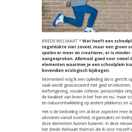
BREDE WELVAART *
Wat heeft een schoolpl
tegelvlakte niet zoveel, maar een groen sc
spelen er meer en creatiever, er is minde
aangesproken. Allemaal goed voor zowel d
elementen waarmee je een schoolplein kunt
bovendien ecologisch bijdragen.
Momenteel volg ik een opleiding die is gericht 
vaak wordt geassocieerd met geld en inkomen, j
leefomgeving, sociale cohesie, persoonlijke ont
de kwaliteit van leven in het ‘hier en nu’, maar 
en natuurontwikkeling op andere plekkens) en
l
Het is de bedoeling om al deze aspecten mee t
uitvoeren vanuit overheid, organisaties en bedrij
deze elementen kunnen baseren. In deze nieuwe 
het Brede Welvaart-thema’s die ik voor mezelf v