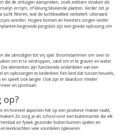
en die de zintuigen aanspreken, zoals eetbare struiken als
rijn en tijm, of kleurig bloeiende planten. Verder zet je
 lucht filteren, wat de luchtkwaliteit verbetert. Uiteraard
 bosjes worden. Hogere bomen en heesters zorgen verder
implanten begroeide pergola’s zijn een goede oplossing om
n die uitnodigen tot vrij spel. Boomstammen om over te
uiken om in te verstoppen, zand om in te graven en water
n. Die elementen zijn functionele onderdelen van een
el en oplossingen te bedenken. Een kind dat tussen heuvels,
n en speelt ook langer. Ook zijn er daardoor minder
n meer en spontaan.
 op?
n is en hoeveel aspecten het op een positieve manier raakt,
maken! Zo zorg je als school voor een buitenruimte die elk
en mentaal en fysiek gezonder buiten kunnen spelen en
rs en leerkrachten vele voordelen opleveren.