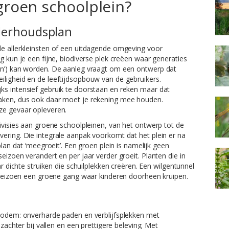
groen schoolplein?
derhoudsplan
de allerkleinsten of een uitdagende omgeving voor
g kun je een fijne, biodiverse plek creëen waar generaties
en’) kan worden. De aanleg vraagt om een ontwerp dat
iligheid en de leeftijdsopbouw van de gebruikers.
ks intensief gebruik te doorstaan en reken maar dat
maken, dus ook daar moet je rekening mee houden.
ze gevaar opleveren.
divisies aan groene schoolpleinen, van het ontwerp tot de
ering. Die integrale aanpak voorkomt dat het plein er na
plan dat ‘meegroeit’. Een groen plein is namelijk geen
eizoen verandert en per jaar verder groeit. Planten die in
ar dichte struiken die schuilplekken creëren. Een wilgentunnel
eiseizoen een groene gang waar kinderen doorheen kruipen.
 bodem: onverharde paden en verblijfsplekken met
 zachter bij vallen en een prettigere beleving. Met