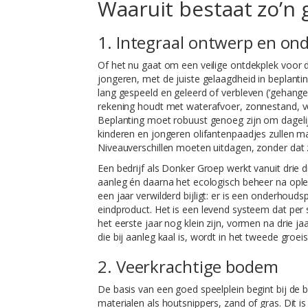
Waaruit bestaat zo’n 
1. Integraal ontwerp en on
Of het nu gaat om een veilige ontdekplek voor 
jongeren, met de juiste gelaagdheid in beplantin
lang gespeeld en geleerd of verbleven (‘gehang
rekening houdt met waterafvoer, zonnestand, ve
Beplanting moet robuust genoeg zijn om dagelij
kinderen en jongeren olifantenpaadjes zullen 
Niveauverschillen moeten uitdagen, zonder dat 
Een bedrijf als Donker Groep werkt vanuit drie 
aanleg én daarna het ecologisch beheer na oplev
een jaar verwilderd bijligt: er is een onderhouds
eindproduct. Het is een levend systeem dat per s
het eerste jaar nog klein zijn, vormen na drie ja
die bij aanleg kaal is, wordt in het tweede gro
2. Veerkrachtige bodem
De basis van een goed speelplein begint bij de
materialen als houtsnippers, zand of gras. Dit is