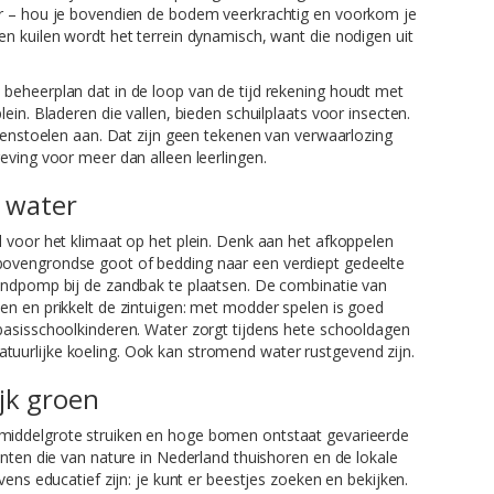
er – hou je bovendien de bodem veerkrachtig en voorkom je
n kuilen wordt het terrein dynamisch, want die nodigen uit
beheerplan dat in de loop van de tijd rekening houdt met
ein. Bladeren die vallen, bieden schuilplaats voor insecten.
ddenstoelen aan. Dat zijn geen tekenen van verwaarlozing
eving voor meer dan alleen leerlingen.
d water
 voor het klimaat op het plein. Denk aan het afkoppelen
ovengrondse goot of bedding naar een verdiept gedeelte
andpomp bij de zandbak te plaatsen. De combinatie van
en en prikkelt de zintuigen: met modder spelen is goed
basisschoolkinderen. Water zorgt tijdens hete schooldagen
uurlijke koeling. Ook kan stromend water rustgevend zijn.
jk groen
 middelgrote struiken en hoge bomen ontstaat gevarieerde
anten die van nature in Nederland thuishoren en de lokale
vens educatief zijn: je kunt er beestjes zoeken en bekijken.