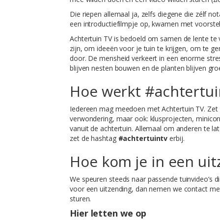
Die riepen allemaal ja, zelfs diegene die zélf n
een introductiefilmpje op, kwamen met voorste
Achtertuin TV is bedoeld om samen de lente te v
zijn, om ideeën voor je tuin te krijgen, om te 
door. De mensheid verkeert in een enorme stres
blijven nesten bouwen en de planten blijven gro
Hoe werkt #achtertui
Iedereen mag meedoen met Achtertuin TV. Zet op
verwondering, maar ook: klusprojecten, minicon
vanuit de achtertuin. Allemaal om anderen te lat
zet de hashtag
#achtertuintv
erbij.
Hoe kom je in een ui
We speuren steeds naar passende tuinvideo’s die 
voor een uitzending, dan nemen we contact met 
sturen.
Hier letten we op