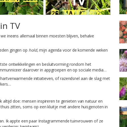
in TV
t we ineens allemaal binnen moesten blijven, behalve
heden gingen op
hold
, mijn agenda voor de komende weken
atste ontwikkelingen en besluitvorming rondom het
ecommunniceer daarover in appgroepen en op sociale media…
 hartverwarmende initiatieven, of razendsnel aan de slag met
rkers…
ik altijd doe: mensen inspireren te genieten van natuur en
 thuis zitten, soms op een kluitje met andere huisgenoten in
gaan. Ik appte een paar Instagrammende tuinvrouwen of ze
e verderop: kernteam),