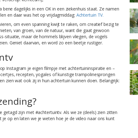
ota bene dagelijks in een OK in een ziekenhuis staat. Ze namen
llen en daar was het op vrijdagmiddag:
Achtertuin TV.
ieren, om even spanning kwijt te raken, om creatief bezig te
genieten, van groen, van de natuur, want die gaat gewoon
s-situatie, maar de hommels blijven vliegen, de vogels
eien. Geniet daarvan, en word zo een beetje rustiger.
ntv
 Instagram je eigen filmpje met achtertuininspiratie en –
certjes, recepten, yogales of kunstige trampolinesprongen
en zien wat ook zij in hun achtertuin kunnen doen. Belangrijk:
tzending?
getagd zijn met #achtertuintv. Als we ze (deels) zien zitten
je op en laten we je weten hoe je de video naar ons kunt