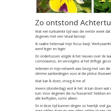
Zo ontstond Achtertu
Wat een turbulente tijd was die eerste week da
degenen met een ‘vitaal beroep’.
Ik raakte helemaal mijn focus kwijt. Werkzaam
werd leger en leger.
En ondertussen volgde ik het nieuws over de la
cornonavirus, én vervolgens al het driftige g
Iedereen in mijn netwerk was bezig met van die
slimme aanbiedingen voor al die plotse thuiswe
Wat kan ík doen, vroeg ik me af.
Ineens (donderdag) wist ik het: ik kan doen wat 
tuin. Voor degenen die nu ‘huisarrest’ hebben en
alle leeftijden, soms alleen.
En in deze tijd kunnen dingen zo heerlijk snel 
mee wilden doen en een video wilden sturen (zi