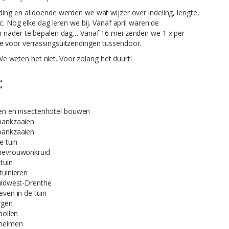
ing en al doende werden we wat wijzer over indeling, lengte,
c. Nog elke dag leren we bij. Vanaf april waren de
n nader te bepalen dag… Vanaf 16 mei zenden we 1 x per
 voor verrassingsuitzendingen tussendoor.
? We weten het niet. Voor zolang het duurt!
:
en en insectenhotel bouwen
bankzaaien
bankzaaien
e tuin
mevrouwonkruid
tuin
uinieren
idwest-Drenthe
ven in de tuin
rgen
bollen
heimen