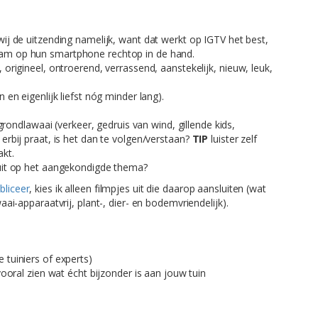
j de uitzending namelijk, want dat werkt op IGTV het best,
am op hun smartphone rechtop in de hand.
origineel, ontroerend, verrassend, aanstekelijk, nieuw, leuk,
 en eigenlijk liefst nóg minder lang).
rgrondlawaai (verkeer, gedruis van wind, gillende kids,
erbij praat, is het dan te volgen/verstaan?
TIP
luister zelf
kt.
luit op het aangekondigde thema?
bliceer
, kies ik alleen filmpjes uit die daarop aansluiten (wat
waai-apparaatvrij, plant-, dier- en bodemvriendelijk).
 tuiniers of experts)
vooral zien wat écht bijzonder is aan jouw tuin