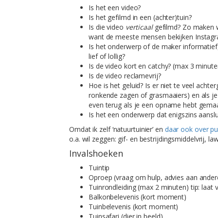
Is het een video?
Is het gefilmd in een (achter)tuin?
Is die video
verticaal
gefilmd? Zo maken wi
want de meeste mensen bekijken Instagr
Is het onderwerp of de maker informatief, 
lief of lollig?
Is de video kort en catchy? (max 3 minuten
Is de video reclamevrij?
Hoe is het geluid? Is er niet te veel achte
ronkende zagen of grasmaaiers) en als je 
even terug als je een opname hebt gemaa
Is het een onderwerp dat enigszins aans
Omdat ik zelf ‘natuurtuinier’ en
daar ook over pu
o.a. wil zeggen: gif- en bestrijdingsmiddelvrij, la
Invalshoeken
Tuintip
Oproep (vraag om hulp, advies aan andere
Tuinrondleiding (max 2 minuten) tip: laat 
Balkonbelevenis (kort moment)
Tuinbelevenis (kort moment)
Tuinsafari (dier in beeld)