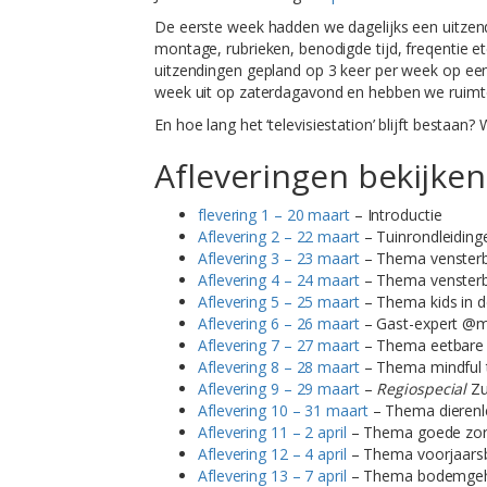
De eerste week hadden we dagelijks een uitzend
montage, rubrieken, benodigde tijd, freqentie et
uitzendingen gepland op 3 keer per week op ee
week uit op zaterdagavond en hebben we ruimte
En hoe lang het ‘televisiestation’ blijft bestaan
Afleveringen bekijken
flevering 1 – 20 maart
– Introductie
Aflevering 2 – 22 maart
– Tuinrondleiding
Aflevering 3 – 23 maart
– Thema venster
Aflevering 4 – 24 maart
– Thema venster
Aflevering 5 – 25 maart
– Thema kids in d
Aflevering 6 – 26 maart
– Gast-expert @
Aflevering 7 – 27 maart
– Thema eetbare 
Aflevering 8 – 28 maart
– Thema mindful t
Aflevering 9 – 29 maart
–
Regiospecial
Zu
Aflevering 10 – 31 maart
– Thema dierenle
Aflevering 11 – 2 april
– Thema goede zo
Aflevering 12 – 4 april
– Thema voorjaars
Aflevering 13 – 7 april
– Thema bodemge