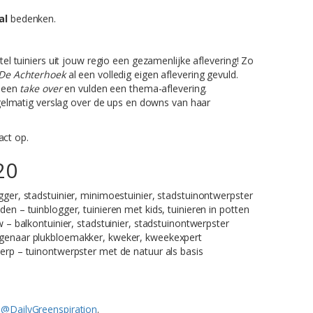
al
bedenken.
el tuiniers uit jouw regio een gezamenlijke aflevering! Zo
De Achterhoek
al een volledig eigen aflevering gevuld.
n een
take over
en vulden een thema-aflevering.
egelmatig verslag over de ups en downs van haar
ct op.
20
er, stadstuinier, minimoestuinier, stadstuinontwerpster
 – tuinblogger, tuinieren met kids, tuinieren in potten
– balkontuinier, stadstuinier, stadstuinontwerpster
genaar plukbloemakker, kweker, kweekexpert
rp – tuinontwerpster met de natuur als basis
 @DailyGreenspiration
.