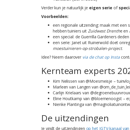
Verder kun je natuurlijk je
eigen serie
of
speci
Voorbeelden:
een regionale uitzending: maak met een st
hebben tuiniers uit
Zuidwest Drenth
e en
een special: de Guerrilla Gardeners dede
een serie: Janet uit Ruinerwold doet onr
moestuinieren-op-strobalen-project
.
Idee? Neem daarover
via de chat op Insta
conta
Kernteam experts 20
Kim Nelissen van @Moesmeisje – tuinvlogg
Marleen van Langen van @om_de_tuin_leiden
Carlijn Krielaars van @degroenebuurvrouw 
Eline Houtkamp van @bloemenoogst – ei
Nienke Plantinga van @magnoliatuinontwe
De uitzendingen
Je vindt de uitzendingen
op het IGTV-kanaal van