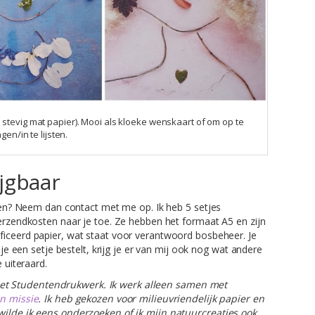
 stevig mat papier). Mooi als kloeke wenskaart of om op te
gen/in te lijsten.
ijgbaar
ijgen? Neem dan contact met me op. Ik heb 5 setjes
verzendkosten naar je toe. Ze hebben het formaat A5 en zijn
tificeerd papier, wat staat voor verantwoord bosbeheer. Je
 je een setje bestelt, krijg je er van mij ook nog wat andere
 uiteraard.
et Studentendrukwerk. Ik werk alleen samen met
n missie
. Ik heb gekozen voor milieuvriendelijk papier en
wilde ik eens onderzoeken of ik mijn natuurcreaties ook