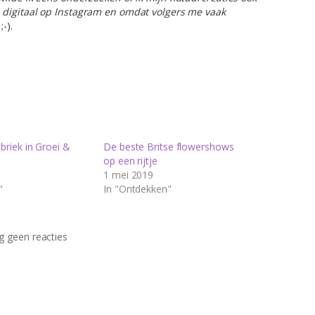
n digitaal op Instagram en omdat volgers me vaak
;-).
ubriek in Groei &
De beste Britse flowershows
op een rijtje
1 mei 2019
"
In "Ontdekken"
 geen reacties