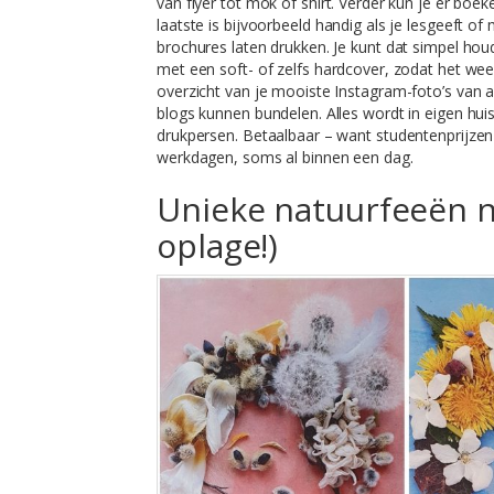
van flyer tot mok of shirt. Verder kun je er boe
laatste is bijvoorbeeld handig als je lesgeeft 
brochures laten drukken. Je kunt dat simpel hou
met een soft- of zelfs hardcover, zodat het wee
overzicht van je mooiste Instagram-foto’s van a
blogs kunnen bundelen. Alles wordt in eigen hui
drukpersen. Betaalbaar – want studentenprijzen –
werkdagen, soms al binnen een dag.
Unieke natuurfeeën n
oplage!)