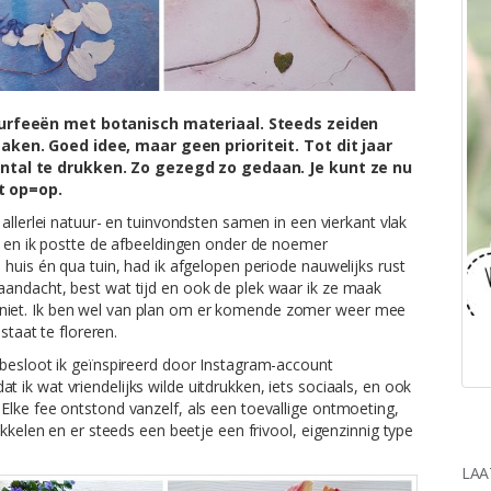
uurfeeën met botanisch materiaal. Steeds zeiden
ken. Goed idee, maar geen prioriteit. Tot dit jaar
tal te drukken. Zo gezegd zo gedaan. Je kunt ze nu
t op=op.
 allerlei natuur- en tuinvondsten samen in een vierkant vlak
g en ik postte de afbeeldingen onder de noemer
huis én qua tuin, had ik afgelopen periode nauwelijks rust
andacht, best wat tijd en ook de plek waar ik ze maak
niet. Ik ben wel van plan om er komende zomer weer mee
staat te floreren.
 besloot ik geïnspireerd door Instagram-account
 ik wat vriendelijks wilde uitdrukken, iets sociaals, en ook
lke fee ontstond vanzelf, als een toevallige ontmoeting,
ikkelen en er steeds een beetje een frivool, eigenzinnig type
LAA