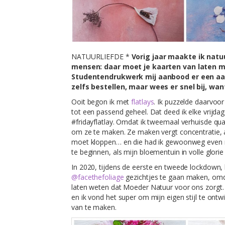
NATUURLIEFDE *
Vorig jaar maakte ik nat
mensen: daar moet je kaarten van laten ma
Studentendrukwerk mij aanbood er een aan
zelfs bestellen, maar wees er snel bij, wan
Ooit begon ik met
flatlays
. Ik puzzelde daarvoor
tot een passend geheel. Dat deed ik elke vrijda
#fridayflatlay. Omdat ik tweemaal verhuisde qua 
om ze te maken. Ze maken vergt concentratie, a
moet kloppen… en die had ik gewoonweg even 
te beginnen, als mijn bloementuin in volle glorie 
In 2020, tijdens de eerste en tweede lockdown,
@facethefoliage
gezichtjes te gaan maken, omdat
laten weten dat Moeder Natuur voor ons zorgt. E
en ik vond het super om mijn eigen stijl te ontw
van te maken.