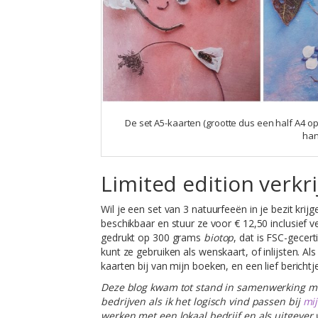
De set A5-kaarten (grootte dus een half A4 op
han
Limited edition verkr
Wil je een set van 3 natuurfeeën in je bezit kr
beschikbaar en stuur ze voor € 12,50 inclusief 
gedrukt op 300 grams
biotop
, dat is FSC-gecer
kunt ze gebruiken als wenskaart, of inlijsten. Als
kaarten bij van mijn boeken, en een lief berichtje
Deze blog kwam tot stand in samenwerking m
bedrijven als ik het logisch vind passen bij
mij
werken met een lokaal bedrijf en als uitgever 