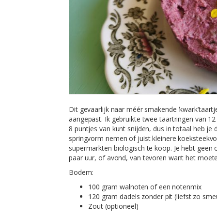
Dit gevaarlijk naar méér smakende ‘kwark’taartj
aangepast. Ik gebruikte twee taartringen van 1
8 puntjes van kunt snijden, dus in totaal heb je 
springvorm nemen of juist kleinere koeksteekvor
supermarkten biologisch te koop. Je hebt geen
paar uur, of avond, van tevoren want het moeten
Bodem:
100 gram walnoten of een notenmix
120 gram dadels zonder pit (liefst zo sme
Zout (optioneel)