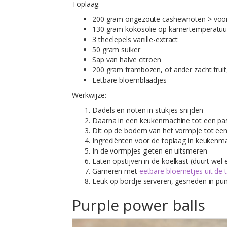
Toplaag:
200 gram ongezoute cashewnoten > voor
130 gram kokosolie op kamertemperatuur
3 theelepels vanille-extract
50 gram suiker
Sap van halve citroen
200 gram frambozen, of ander zacht fruit, 
Eetbare bloemblaadjes
Werkwijze:
Dadels en noten in stukjes snijden
Daarna in een keukenmachine tot een pas
Dit op de bodem van het vormpje tot een
Ingrediënten voor de toplaag in keukenma
In de vormpjes gieten en uitsmeren
Laten opstijven in de koelkast (duurt wel 
Garneren met
eetbare bloemetjes uit de t
Leuk op bordje serveren, gesneden in pun
Purple power balls