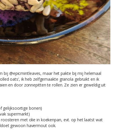
 bij @epicmintleaves, maar het pakte bij mij helemaal
rolled oats’, ik heb zelfgemaakte granola gebruikt en ik
aaien en door zonnepitten te rollen. Ze zien er geweldig uit
of gelijksoortige bonen)
svak supermarkt)
roosteren met olie in koekenpan, evt. op het laatst wat
oldoet gewoon havermout ook.