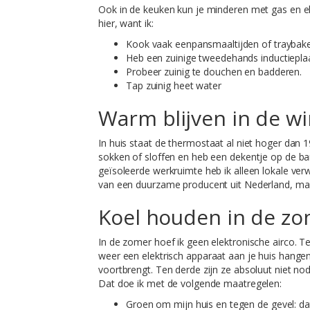
Ook in de keuken kun je minderen met gas en ele
hier, want ik:
Kook vaak eenpansmaaltijden of traybake
Heb een zuinige tweedehands inductiepla
Probeer zuinig te douchen en badderen.
Tap zuinig heet water
Warm blijven in de wi
In huis staat de thermostaat al niet hoger dan 1
sokken of sloffen en heb een dekentje op de bank 
geïsoleerde werkruimte heb ik alleen lokale v
van een duurzame producent uit Nederland, maa
Koel houden in de z
In de zomer hoef ik geen elektronische airco. Ten
weer een elektrisch apparaat aan je huis hange
voortbrengt. Ten derde zijn ze absoluut niet nodi
Dat doe ik met de volgende maatregelen:
Groen om mijn huis en tegen de gevel: dat