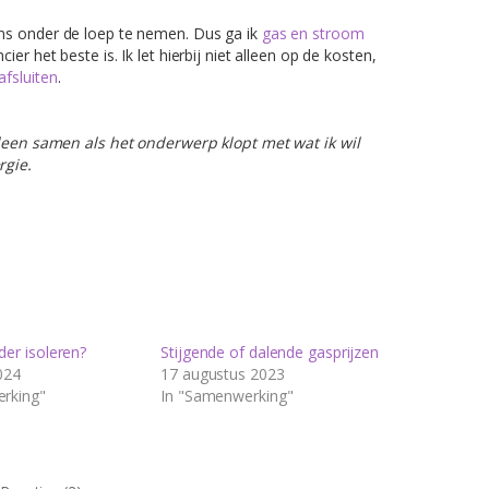
ns onder de loep te nemen. Dus ga ik
gas en stroom
er het beste is. Ik let hierbij niet alleen op de kosten,
afsluiten
.
lleen samen als het onderwerp klopt met wat ik wil
rgie.
er isoleren?
Stijgende of dalende gasprijzen
024
17 augustus 2023
rking"
In "Samenwerking"