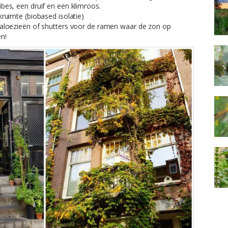
ibes, een druif en een klimroos.
kruimte (biobased isolatie)
 jaloezieën of shutters voor de ramen waar de zon op
n!