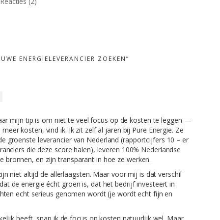
Reacties (2)
UWE ENERGIELEVERANCIER ZOEKEN”
maar mijn tip is om niet te veel focus op de kosten te leggen —
er kosten, vind ik. Ik zit zelf al jaren bij Pure Energie. Ze
e groenste leverancier van Nederland (rapportcijfers 10 – er
eranciers die deze score halen), leveren 100% Nederlandse
 bronnen, en zijn transparant in hoe ze werken.
n niet altijd de allerlaagsten. Maar voor mij is dat verschil
t de energie écht groen is, dat het bedrijf investeert in
chten echt serieus genomen wordt (je wordt echt fijn en
.
elijk heeft, snap ik de focus op kosten natuurlijk wel. Maar