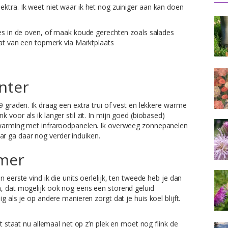
ktra. Ik weet niet waar ik het nog zuiniger aan kan doen
s in de oven, of maak koude gerechten zoals salades
at van een topmerk via Marktplaats
nter
9 graden. Ik draag een extra trui of vest en lekkere warme
voor als ik langer stil zit. In mijn goed (biobased)
erwarming met infraroodpanelen. Ik overweeg zonnepanelen
r ga daar nog verder induiken.
omer
 eerste vind ik die units oerlelijk, ten tweede heb je dan
n, dat mogelijk ook nog eens een storend geluid
g als je op andere manieren zorgt dat je huis koel blijft.
 staat nu allemaal net op z’n plek en moet nog flink de