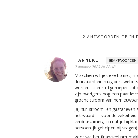
2 ANTWOORDEN OP “NIE
HANNEKE
BEANTWOORDEN
2 oktober 2025 bij 22:48
Misschien wil je deze tip niet, 
duurzaamheid mag best wél iets me
worden steeds uitgeroepen tot d
zijn overigens nog een paar lev
groene stroom van hernieuwbare
Ja, hun stroom- en gastarieven zij
het waard — voor de zekerheid da
verduurzaming, en dat je bij kla
persoonlijk geholpen bij vragen)
Voor wie het financieel niet makk