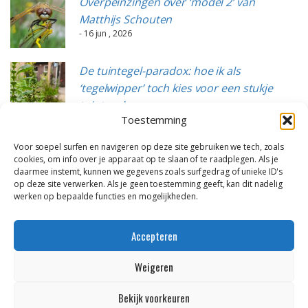
Overpeinzingen over ‘model 2’ van
Matthijs Schouten
- 16 jun , 2026
De tuintegel-paradox: hoe ik als
‘tegelwipper’ toch kies voor een stukje
tuintegels
Toestemming
- 15 jun , 2026
Voor soepel surfen en navigeren op deze site gebruiken we tech, zoals
cookies, om info over je apparaat op te slaan of te raadplegen. Als je
daarmee instemt, kunnen we gegevens zoals surfgedrag of unieke ID's
op deze site verwerken. Als je geen toestemming geeft, kan dit nadelig
werken op bepaalde functies en mogelijkheden.
Accepteren
Weigeren
Alle content op deze website is eigendom van DailyGreenspiration en
gastauteurs, want allemaal door ons zelf gemaakt. Op alle beelden en
Bekijk voorkeuren
tekst berusten dus onze copyrights. Wil je wat gebruiken? Neem dan
contact op! * * * Thema van
Colorlib
, draait op
WordPress