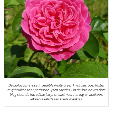
De biologische roos Incredible Fruity is een knalroze roos: fruitig,
te gebruiken voor patisserie, ijs en salades.
Op de foto boven deze
blog staat de Incredible Juicy
,
smaakt naar honing en abrikoos,
lekker in salades en koele drankjes.