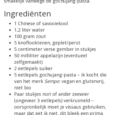
smakelijk vanwege de gochujang-pasta.
Ingrediënten
1 Chinese of savooiekool
1,2 liter water
100 gram zout
5 knoflooktenen, geplet/perst
5 centimeter verse gember in stukjes
50 milliliter appelazijn (eventueel
zelfgemaakt)
2 eetlepels suiker
5 eetlepels gochujang-pasta – ik kocht die
van het merk
Sempo
: vegan en glutenvrij,
niet bio
Paar stukjes nori of ander zeewier
(ongeveer 3 eetlepels) verkruimeld –
oorspronkelijk moet je vissaus gebruiken,
maar dat eet ik niet, dit bleek een prima