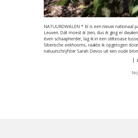
NATUURDWALEN * Er is een nieuw nationaal par
Leuven. Dát moest ik zien, dus ik ging er dwale
éven schaapherder, lag ik in een stilteoase tuss
Siberische eekhoorns, raakte ik opgetogen door
natuurschrijfster Sarah Devos uit een oude bron
Nog