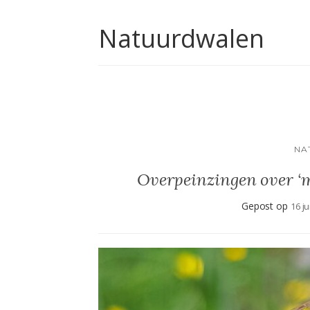
Natuurdwalen
NA
Overpeinzingen over ‘m
Gepost op
16 j