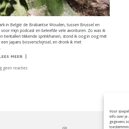
k in België: de Brabantse Wouden, tussen Brussel en
n voor mijn podcast en beleefde vele avonturen. Zo was ik
en tientallen tikkende sprinkhanen, stond ik oog in oog met
 een Japans bosverschijnsel, en dronk ik met
.
LEES MEER
 geen reacties
Voor soepel
info over je
gegevens zoa
toestemming