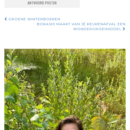
Navigatie
GROENE WINTERBOEKEN
BOKASHI MAAKT VAN JE KEUKENAFVAL EEN
door
WONDERGROEIMIDDEL
berichten